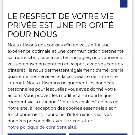
excellente desserte vers Paris, Juvisy-sur-Orge
attire chaque année de nombreux acquéreurs,
LE RESPECT DE VOTRE VIE
investisseurs et familles en quête d'un cadre de vie
PRIVÉE EST UNE PRIORITÉ
pratique et agréable. Grâce à sa gare majeure, ses
Publié le 16/06/2026
commerces, ses établissements scolaires et ses
POUR NOUS
projets de développement urbain, la commune
séduit des profils variés. Pour réussir un projet
Nous utilisons des cookies afin de vous offrir une
immobilier, il est essentiel de connaître les
expérience optimale et une communication pertinente
secteurs les plus prisés de la ville. Que vous
sur notre site. Grace à ces technologies, nous pouvons
souhaitiez acheter, vendre ou investir, certains
vous proposer du contenu en rapport avec vos centres
quartiers bénéficient d'une attractivité
d'intérêt. Ils nous permettent également d'améliorer la
particulièrement forte sur le marché immobilier à
qualité de nos services et la convivialité de notre site
Juvisy-sur-Orge.
internet. Nous utiliserons uniquement les données
personnelles pour lesquelles vous avez donné votre
accord. Vous pouvez les modifier à n'importe quel
moment via la rubrique ″Gérer les cookies″ en bas de
notre site, à l'exception des cookies essentiels à son
fonctionnement. Pour plus d'informations sur vos
données personnelles, veuillez consulter
notre politique de confidentialité
.
AGENCE IMMOBILIÈRE À JUVISY-SUR-