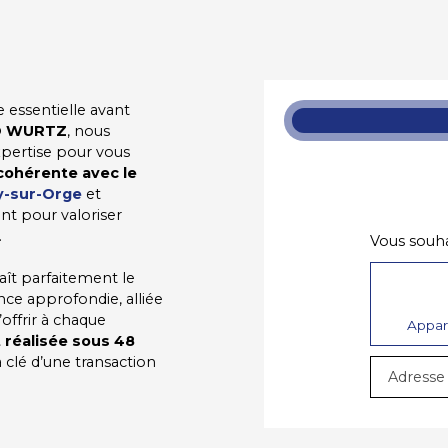
 essentielle avant
O WURTZ
, nous
xpertise pour vous
 cohérente avec le
y-sur-Orge
et
t pour valoriser
.
Vous souhai
aît parfaitement le
ce approfondie, alliée
offrir à chaque
Appa
t réalisée sous 48
 clé d’une transaction
Adresse