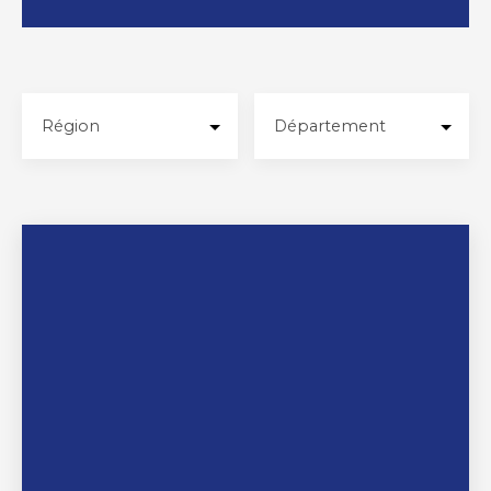
Région
Département