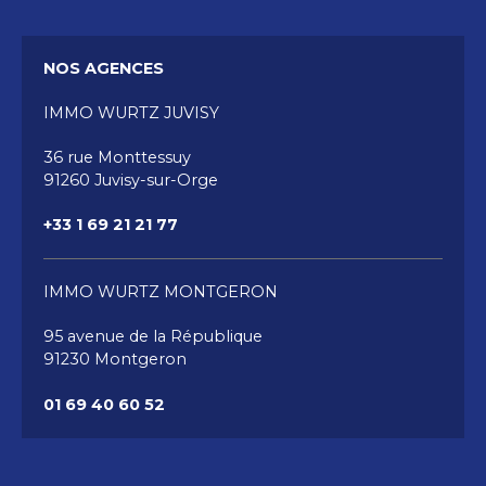
BENEFICIANT D'UN ACCES IMMEDIAT AUX
COMMERCES, TRANSPORTS, ECOLES ET A
L'ENSEMBLE DES COMMODITES. IDEAL POUR
NOS AGENCES
UNE PERSONNE SEULE OU UN COUPLE
RECHERCHANT CONFORT, SECURITE ET
IMMO WURTZ JUVISY
QUALITE DE VIE EN CENTRE-VILLE.
36 rue Monttessuy
91260 Juvisy-sur-Orge
+33 1 69 21 21 77
IMMO WURTZ MONTGERON
95 avenue de la République
91230 Montgeron
01 69 40 60 52