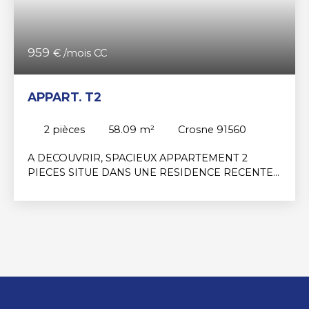
959
€ /mois CC
APPART. T2
2
pièces
58.09
m²
Crosne 91560
A DECOUVRIR, SPACIEUX APPARTEMENT 2
PIECES SITUE DANS UNE RESIDENCE RECENTE
ET SECURISEE, EN PLEIN CENTRE-VILLE. CE
LOGEMENT OFFRE UNE ENTREE, UN COIN
CUISINE OUVERT SUR UN GRAND SEJOUR
LUMINEUX, UNE CHAMBRE PARENTALE AVEC SA
SALLE D'EAU PRIVATIVE ET WC. UNE PLACE DE
PARKING PRIVATIVE EN SOUS-SOL COMPLETE
CE BIEN. VOUS PROFITEREZ D'UNE VUE
DEGAGEE SUR L'YERRES ET D'UN
ENVIRONNEMENT CALME, TOUT EN