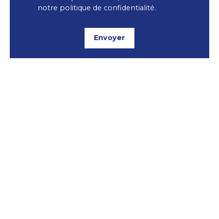
notre
politique de confidentialité
.
Envoyer
+
−