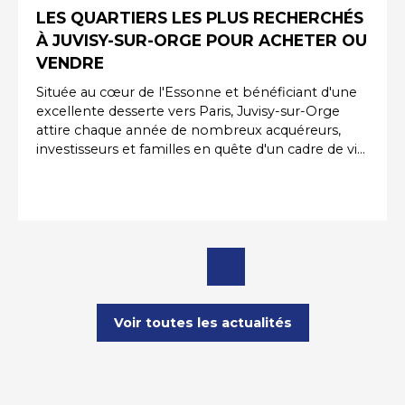
LES QUARTIERS LES PLUS RECHERCHÉS
À JUVISY-SUR-ORGE POUR ACHETER OU
VENDRE
Située au cœur de l'Essonne et bénéficiant d'une
excellente desserte vers Paris, Juvisy-sur-Orge
attire chaque année de nombreux acquéreurs,
investisseurs et familles en quête d'un cadre de vie
pratique et agréable. Grâce à sa gare majeure, ses
commerces, ses établissements scolaires et ses
projets de développement urbain, la commune
séduit des profils variés. Pour réussir un projet
immobilier, il est essentiel de connaître les
secteurs les plus prisés de la ville. Que vous
souhaitiez acheter, vendre ou investir, certains
quartiers bénéficient d'une attractivité
particulièrement forte sur le marché immobilier à
Voir toutes les actualités
Juvisy-sur-Orge.