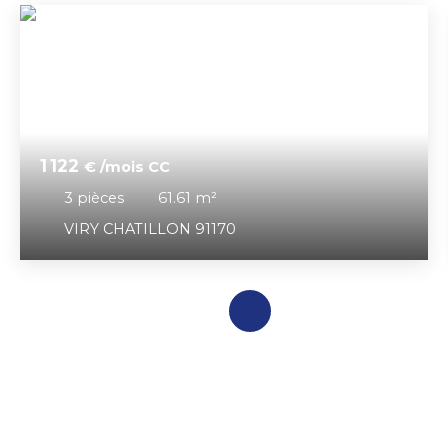
1 122
€ /mois CC
3
pièces
61.61
m²
VIRY CHATILLON 91170