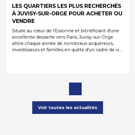
LES QUARTIERS LES PLUS RECHERCHÉS
À JUVISY-SUR-ORGE POUR ACHETER OU
VENDRE
Située au cœur de l'Essonne et bénéficiant d'une
excellente desserte vers Paris, Juvisy-sur-Orge
attire chaque année de nombreux acquéreurs,
investisseurs et familles en quête d'un cadre de vie
pratique et agréable. Grâce à sa gare majeure, ses
commerces, ses établissements scolaires et ses
projets de développement urbain, la commune
séduit des profils variés. Pour réussir un projet
immobilier, il est essentiel de connaître les
secteurs les plus prisés de la ville. Que vous
souhaitiez acheter, vendre ou investir, certains
quartiers bénéficient d'une attractivité
particulièrement forte sur le marché immobilier à
Voir toutes les actualités
Juvisy-sur-Orge.