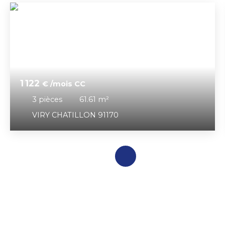
1 122
€ /mois CC
3
pièces
61.61
m²
VIRY CHATILLON 91170