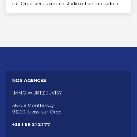
sur-Orge, découvrez ce studio offrant un cadre de
vie moderne et fonctionnel. L'appartement se
compose d'une entrée avec placard, d'une
agréable pièce de vie avec kitchenette équipée
d'un réfrigérateur, de plaques de cuisson et d'une
hotte, ainsi que d'une salle d'eau avec WC. Une
place de parking en sous-sol complète ce bien.
Le chauffage est collectif et le logement est
raccordé à la fibre. Idéalement situé à proximité
immédiate des transports, des commerces et des
commodités.
NOS AGENCES
IMMO WURTZ JUVISY
36 rue Monttessuy
91260 Juvisy-sur-Orge
+33 1 69 21 21 77