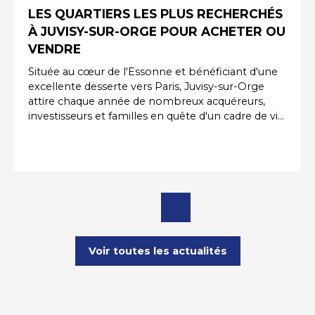
LES QUARTIERS LES PLUS RECHERCHÉS
À JUVISY-SUR-ORGE POUR ACHETER OU
VENDRE
Située au cœur de l'Essonne et bénéficiant d'une
excellente desserte vers Paris, Juvisy-sur-Orge
attire chaque année de nombreux acquéreurs,
investisseurs et familles en quête d'un cadre de vie
pratique et agréable. Grâce à sa gare majeure, ses
commerces, ses établissements scolaires et ses
projets de développement urbain, la commune
séduit des profils variés. Pour réussir un projet
immobilier, il est essentiel de connaître les
secteurs les plus prisés de la ville. Que vous
souhaitiez acheter, vendre ou investir, certains
quartiers bénéficient d'une attractivité
particulièrement forte sur le marché immobilier à
Voir toutes les actualités
Juvisy-sur-Orge.