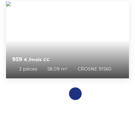
959
€ /mois CC
2
pièces
58.09
m²
CROSNE 91560