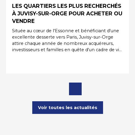
LES QUARTIERS LES PLUS RECHERCHÉS
À JUVISY-SUR-ORGE POUR ACHETER OU
VENDRE
Située au cœur de l'Essonne et bénéficiant d'une
excellente desserte vers Paris, Juvisy-sur-Orge
attire chaque année de nombreux acquéreurs,
investisseurs et familles en quête d'un cadre de vie
pratique et agréable. Grâce à sa gare majeure, ses
commerces, ses établissements scolaires et ses
projets de développement urbain, la commune
séduit des profils variés. Pour réussir un projet
immobilier, il est essentiel de connaître les
secteurs les plus prisés de la ville. Que vous
souhaitiez acheter, vendre ou investir, certains
quartiers bénéficient d'une attractivité
particulièrement forte sur le marché immobilier à
Voir toutes les actualités
Juvisy-sur-Orge.