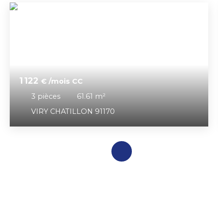
1 122
€ /mois CC
3
pièces
61.61
m²
VIRY CHATILLON 91170