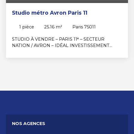
Studio métro Avron Paris 11
1
pièce
25.16
m²
Paris 75011
STUDIO À VENDRE – PARIS 11ᵉ – SECTEUR
NATION / AVRON – IDÉAL INVESTISSEMENT
LOCATIF OU PIED-À-TERRE Situé au cœur du très
recherché 11ᵉ arrondissement de Paris, à
proximité immédiate des métros Nation et Avron,
ce charmant studio de 25,16 m² constitue une
excellente opportunité pour un investissement
locatif sécurisé, un premier achat ou un pied-à-
terre parisien. Implanté dans un quartier vivant,
dynamique et particulièrement apprécié pour sa
qualité de vie, ce bien bénéficie d’un
emplacement stratégique offrant un accès rapide
aux principaux quartiers de la capitale grâce aux
nombreuses lignes de métro et au RER A
NOS AGENCES
accessibles à quelques minutes à pied.
L’appartement se compose d’une pièce