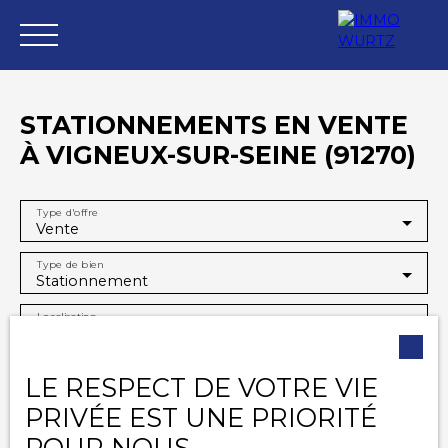
STATIONNEMENTS EN VENTE
À VIGNEUX-SUR-SEINE (91270)
VENTES
LOCATIONS
ESTIMATION
GESTION
N
Type d'offre
Espace
Espac
Esti
Vente
vendeu
e
mati
r
client
on
Type de bien
Stationnement
Localisation
Vigneux-sur-Seine (91270)
Budget max (€)
LE RESPECT DE VOTRE VIE
PRIVÉE EST UNE PRIORITÉ
Surface min (m²)
POUR NOUS